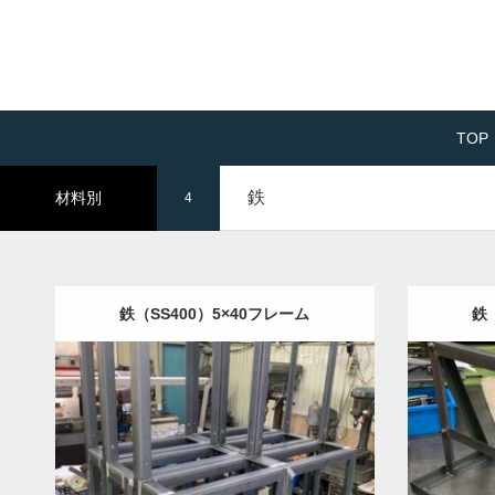
TOP
鉄
材料別
4
鉄（SS400）5×40フレーム
鉄
Category:
鉄
半導体部品
機械部品
フレ
Category
ーム加工
溶接加工
事例を見る
事例を