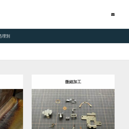
処理別
微細加工
ム加工
板
Category:
アルミ-A5052
ステンレス-2B
鉄
半導体部品
機械部品
微細加工
事例を見る