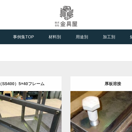
金属板金加工のプロフェッショナル
事例集TOP
材料別
用途別
加工別
（SS400）5×40フレーム
厚板溶接
:
鉄
半導体部品
機械部品
フレ
Category:
鉄
機械部品
フレー
ーム加工
溶接加工
金加工
溶接加工
見る
事例を見る