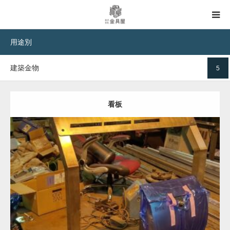
用途別
TOP
建築金物
5
事例集TOP
材料別
看板
用途別
加工別
Category:
ステンレス-HL
建築金物
フレーム加工
板金加工
溶接加工
ヘアーライン処理
処理別
事例を見る