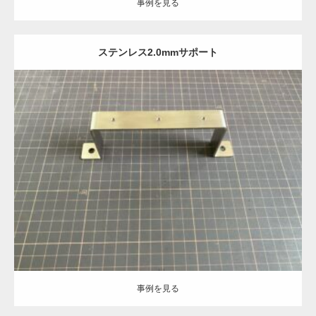
事例を見る
ステンレス2.0mmサポート
Category:
ステンレス-HL
建築金物
機械部品
板金加工
ヘアーライン
処理
事例を見る
事例を見る