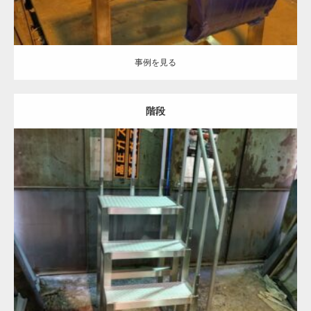
事例を見る
階段
Category:
ステンレス-HL
建築金物
フレーム加工
溶接加工
酸洗い処
理
事例を見る