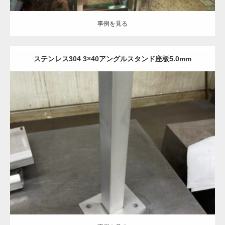
事例を見る
ステンレス304 3×40アングルスタンド座板5.0mm
Category:
ステンレス-#400(研磨)
建築金物
フレーム加工
板金加工
酸洗い処理
事例を見る