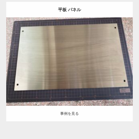
平板 パネル
Category:
ステンレス-HL
建築金物
機械部品
板金加工
ヘアーライン
処理
事例を見る
事例を見る