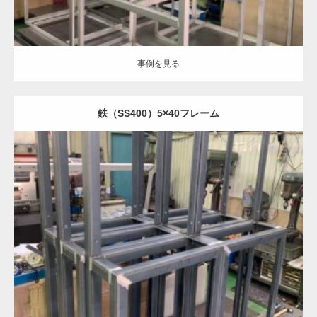
事例を見る
鉄（SS400）5×40フレーム
Category:
鉄
半導体部品
機械部品
フレーム加工
溶接加工
事例を見る