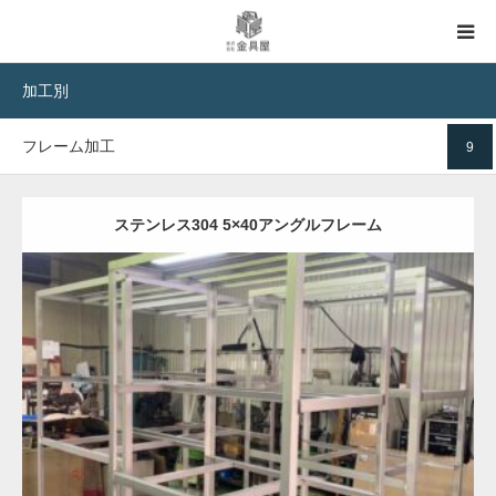
加工別
TOP
フレーム加工
9
事例集TOP
材料別
ステンレス304 5×40アングルフレーム
用途別
加工別
Category:
ステンレスHot材
半導体部品
機械部品
フレーム加工
溶接
加工
バフ研磨処理
ヘアーライン処理
塗装処理
酸洗い処理
処理別
事例を見る