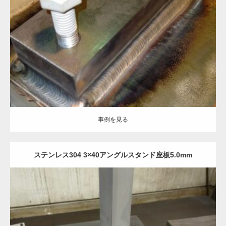
Category:
鉄
機械部品
フレーム加工
板金加工
溶接加工
事例を見る
事例を見る
ステンレス304 3×40アングルスタンド座板5.0mm
Category:
ステンレス-#400(研磨)
建築金物
フレーム加工
板金加工