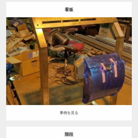
看板
Category:
ステンレス-HL
建築金物
フレーム加工
板金加工
溶接加工
ヘアーライン処理
事例を見る
事例を見る
階段