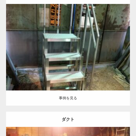
Category:
ステンレス-HL
建築金物
フレーム加工
溶接加工
酸洗い処
理
事例を見る
事例を見る
ダクト