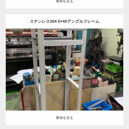
事例を見る
ステンレス304 5×40アングルフレーム
Category:
ステンレスHot材
半導体部品
機械部品
フレーム加工
溶接
加工
事例を見る
事例を見る