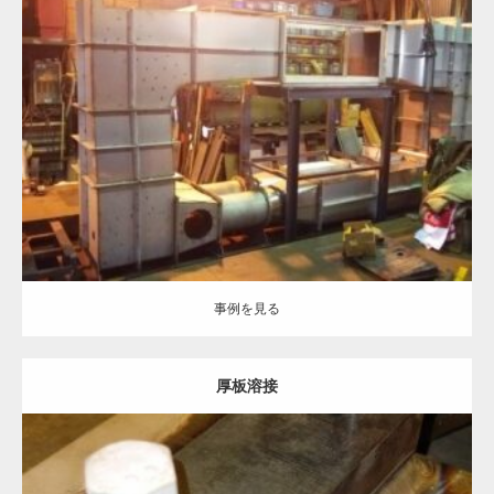
Category:
ステンレス-#400(研磨)
半導体部品
機械部品
フレーム加工
板金加工
溶接加工
事例を見る
事例を見る
厚板溶接