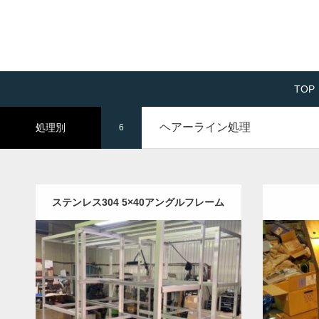
TOP
ヘアーライン処理
処理別
6
ステンレス304 5×40アングルフレーム
Category:
ステンレスHot材
半導体部品
Category
機械部品
フレーム加工
溶接加工
バフ
ーム加
研磨処理
ヘアーライン処理
塗装処理
酸洗い処理
事例を