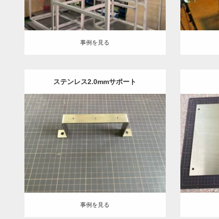
事例を見る
事例を見る
ステンレス2.0mmサポート
Category:
ステンレス-HL
建築金物
機械
Category
部品
板金加工
ヘアーライン処理
部品
事例を見る
事例を
事例を見る