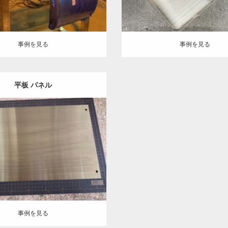
事例を見る
事例を見る
平板 パネル
:
ステンレス-HL
建築金物
機械
板金加工
ヘアーライン処理
見る
事例を見る