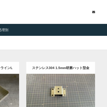
処理別
ーラインL
ステンレス304 1.5mm研磨ハット型金
物
研磨)
半導
Category:
ステンレス-HL
バイク用品
機
イン処理
械部品
板金加工
ヘアーライン処理
事例を見る