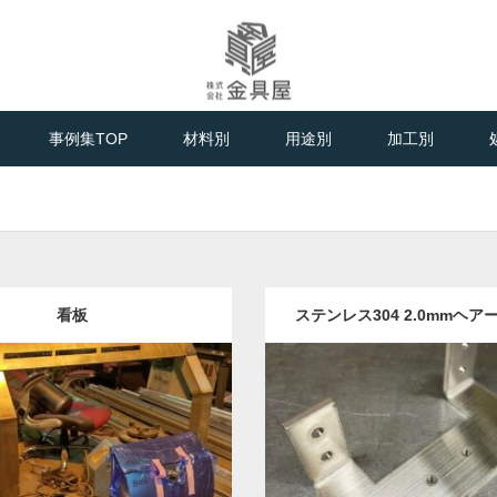
金属板金加工のプロフェッショナル
事例集TOP
材料別
用途別
加工別
看板
ステンレス304 2.0mmヘア
型サポート（特注）
:
ステンレス-HL
建築金物
フレ
Category:
ステンレス-#400(
工
板金加工
溶接加工
ヘアーラ
体部品
板金加工
ヘアーラ
イン処理
事例を見る
見る