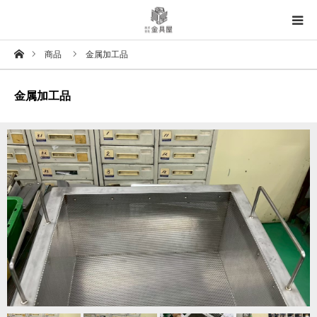
ホーム
商品
金属加工品
TOP
金属加工品
事例集TOP
材料別
用途別
加工別
処理別