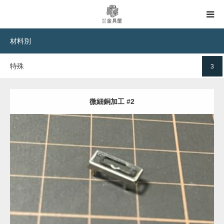
材料別
TOP
特殊
3
事例集TOP
材料別
微細銅加工 #2
用途別
加工別
Category:
特殊
半導体部品
機械部品
微細加工
板金加工
処理別
事例を見る