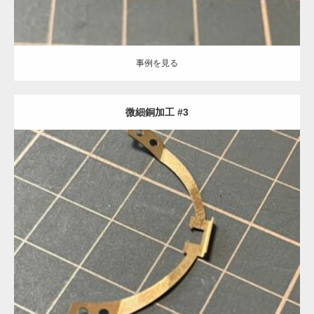
事例を見る
微細銅加工 #3
Category:
特殊
半導体部品
機械部品
微細加工
板金加工
事例を見る