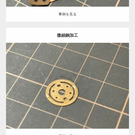
事例を見る
微細銅加工
Category:
特殊
半導体部品
機械部品
微細加工
板金加工
事例を見る